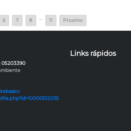
…
6
7
8
11
Proximo
Links rápidos
 05203390
 ambiente
tebasico
ofile.php?id=10000512035