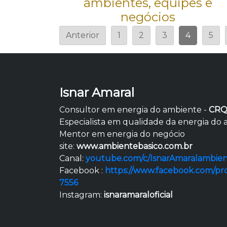
ambientes, equipes e
negócios
Anterior
1
2
3
4
5
Isnar Amaral
Consultor em energia do ambiente -
CRQ
Especialista em qualidade da energia do
Mentor em energia do negócio
site:
www.ambientebasico.com.br
Canal:
youtube.com/c/IsnarAmaralambien
Facebook :
https://www.facebook.com/pr
7556
Instagram:
isnaramaraloficial