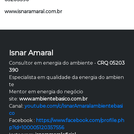
www.isnaramaral.com.br
Isnar Amaral
Consultor em energia do ambiente -
CRQ 05203
390
Especialista em qualidade da energia do ambien
te
Mentor em energia do negócio
site:
www.ambientebasico.com.br
Canal:
youtube.com/c/IsnarAmaralambientebasi
co
Facebook :
https://www.facebook.com/profile.ph
p?id=100005120357556