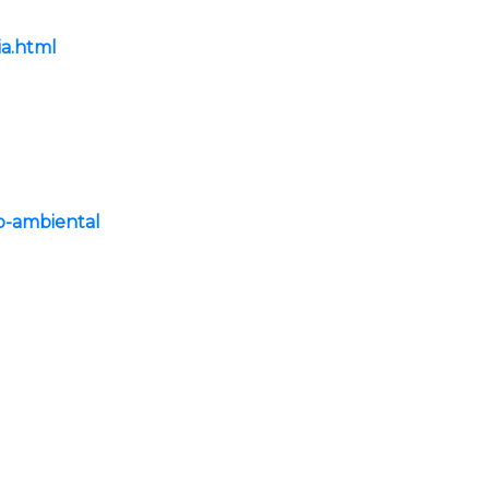
ia.html
vo-ambiental