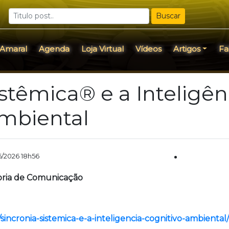
Buscar
 Amaral
Agenda
Loja Virtual
Vídeos
Artigos
Fa
istêmica® e a Inteligên
Ambiental
6/2026 18h56
soria de Comunicação
/sincronia-sistemica-e-a-inteligencia-cognitivo-ambiental/