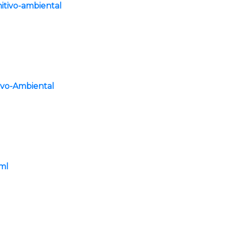
nitivo-ambiental
tivo-Ambiental
tml