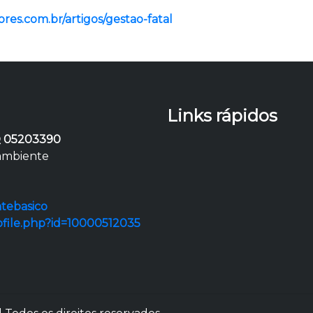
res.com.br/artigos/gestao-fatal
Links rápidos
 05203390
 ambiente
tebasico
ofile.php?id=10000512035