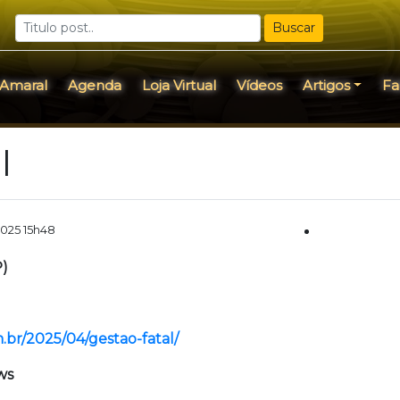
Buscar
 Amaral
Agenda
Loja Virtual
Vídeos
Artigos
Fa
l
2025 15h48
P)
m.br/2025/04/gestao-fatal/
ws