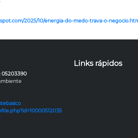
S
logspot.com/2025/10/energia-do-medo-trava-o-negocio.ht
Links rápidos
 05203390
 ambiente
tebasico
ofile.php?id=10000512035