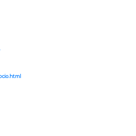
o
ocio.html