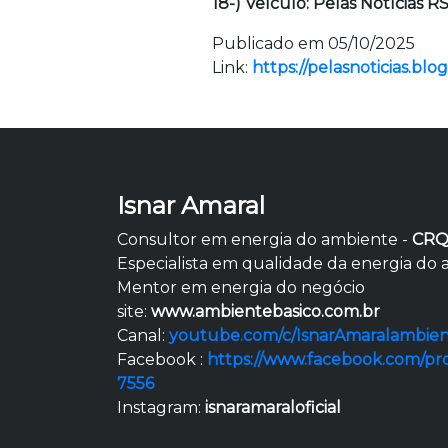
18-) Veículo: Pelas Notícias R
Publicado em 05/10/2025
Link:
https://pelasnoticias.b
Isnar Amaral
Consultor em energia do ambiente -
CRQ
Especialista em qualidade da energia do
Mentor em energia do negócio
site:
www.ambientebasico.com.br
Canal:
youtube.com/c/IsnarAmaralambien
Facebook :
https://www.facebook.com/pr
7556
Instagram:
isnaramaraloficial