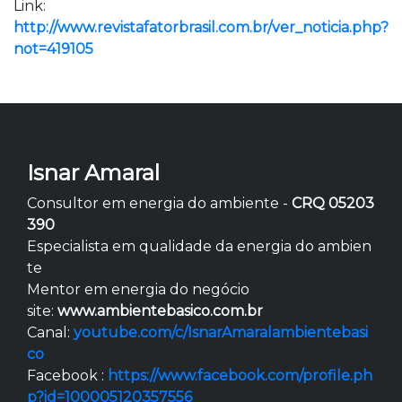
Link:
http://www.revistafatorbrasil.com.br/ver_noticia.php?
not=419105
Isnar Amaral
Consultor em energia do ambiente -
CRQ 05203
390
Especialista em qualidade da energia do ambien
te
Mentor em energia do negócio
site:
www.ambientebasico.com.br
Canal:
youtube.com/c/IsnarAmaralambientebasi
co
Facebook :
https://www.facebook.com/profile.ph
p?id=100005120357556