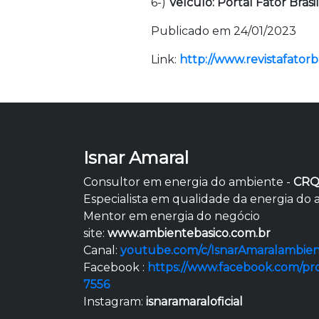
6-)
Veículo: Portal Fator Brasi
Publicado em 24/01/2023
Link:
http://www.revistafator
Isnar Amaral
Consultor em energia do ambiente -
CRQ
Especialista em qualidade da energia do
Mentor em energia do negócio
site:
www.ambientebasico.com.br
Canal:
youtube.com/c/IsnarAmaralambien
Facebook :
https://www.facebook.com/pr
7556
Instagram:
isnaramaraloficial