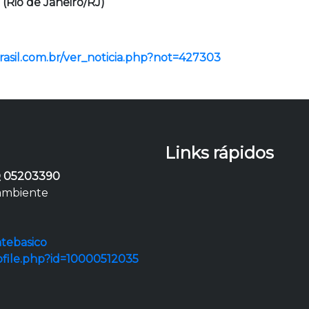
l (Rio de Janeiro/RJ)
brasil.com.br/ver_noticia.php?not=427303
Links rápidos
 05203390
 ambiente
tebasico
ofile.php?id=10000512035