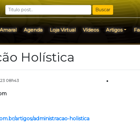
Buscar
 Amaral
Agenda
Loja Virtual
Vídeos
Artigos
Fa
ão Holística
2023 08h43
com
om.br/artigos/administracao-holistica