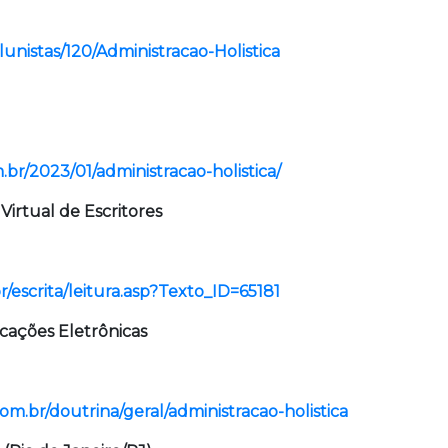
lunistas/120/Administracao-Holistica
.br/2023/01/administracao-holistica/
 Virtual de Escritores
r/escrita/leitura.asp?Texto_ID=65181
icações Eletrônicas
com.br/doutrina/geral/administracao-holistica